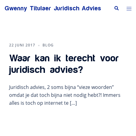
Ga
Zoeken
Tog
Gwenny Titulaer Juridisch Advies
naar
me
de
inhoud
22 JUNI 2017
BLOG
Waar kan ik terecht voor
juridisch advies?
Juridisch advies, 2 soms bijna “vieze woorden”
omdat je dat toch bijna niet nodig hebt?! Immers
alles is toch op internet te […]