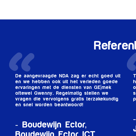
Referen
De aangevraagde NDA zag er echt goed uit
T
en we hebben ook uit het verleden goede
h
ervaringen met de diensten van GE|mek
o
oftewel Gwenny. Regelmatig stellen we
s
vragen die vervolgens gratis terzakekundig
p
en snel worden beantwoord!
Boudewijn Ector,
Boudewijn Ector ICT