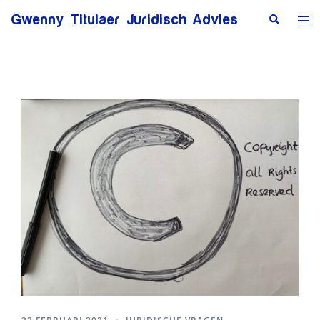
Ga
Zoeken
Tog
Gwenny Titulaer Juridisch Advies
naar
me
de
inhoud