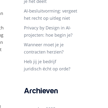
je het deelt
AI-besluitvorming: vergeet
an
het recht op uitleg niet
ch
Privacy by Design in AI-
ng
projecten: hoe begin je?
an
Wanneer moet je je
t
contracten herzien?
Heb jij je bedrijf
juridisch écht op orde?
Archieven
t