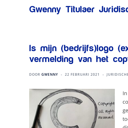
Ga
Gwenny Titulaer Juridi
naar
de
inhoud
Is mijn (bedrijfs)logo 
vermelding van het cop
DOOR
GWENNY
22 FEBRUARI 2021
JURIDISCH
In
co
ge
to
di