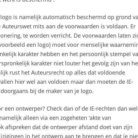
 logo is namelijk automatisch beschermd op grond v
 Auteurswet mits aan de voorwaarden is voldaan. Er
onering, te worden verricht. De voorwaarden laten zi
n voorbeeld een logo) moet voor menselijke waarnemi
onkelijk karakter hebben en het persoonlijk stempel v
ronkelijk karakter niet louter het gevolg zijn van he
nlijk rust het Auteursrecht op alles dat voldoende
 gevallen hier wel aan voldoen maar dan moeten de IE-
n doorgaans bij de maker van je logo.
or een ontwerper? Check dan of de IE-rechten dan wel
namelijk alleen via een zogeheten ‘akte van
ok afspreken dat de ontwerper afstand doet van zijn
ijzigingen in het ontwerp aan te brengen en dat je nie