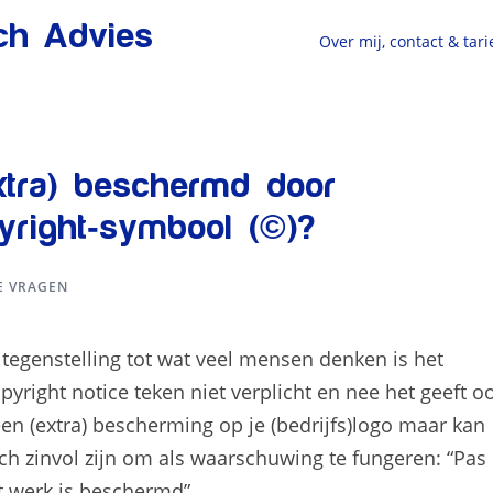
sch Advies
Over mij, contact & tar
(extra) beschermd door
yright-symbool (©)?
E VRAGEN
 tegenstelling tot wat veel mensen denken is het
pyright notice teken niet verplicht en nee het geeft o
en (extra) bescherming op je (bedrijfs)logo maar kan
ch zinvol zijn om als waarschuwing te fungeren: “Pas
t werk is beschermd”.