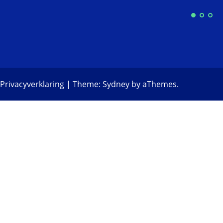
Privacyverklaring
|
Theme:
Sydney
by aThemes.