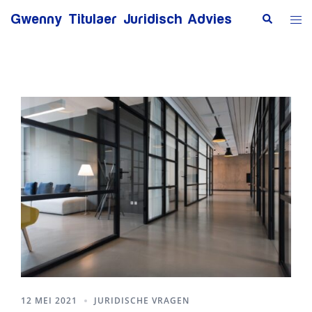
Ga
Zoeken
Tog
Gwenny Titulaer Juridisch Advies
naar
me
de
inhoud
12 MEI 2021
JURIDISCHE VRAGEN