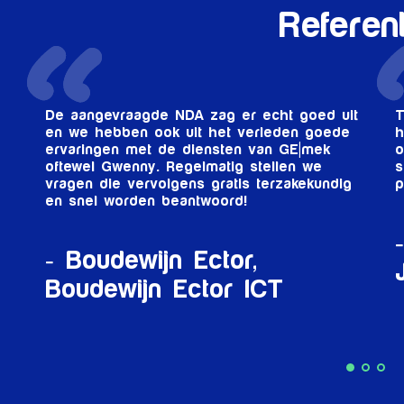
Referen
De aangevraagde NDA zag er echt goed uit
T
en we hebben ook uit het verleden goede
h
ervaringen met de diensten van GE|mek
o
oftewel Gwenny. Regelmatig stellen we
s
vragen die vervolgens gratis terzakekundig
p
en snel worden beantwoord!
Boudewijn Ector,
Boudewijn Ector ICT