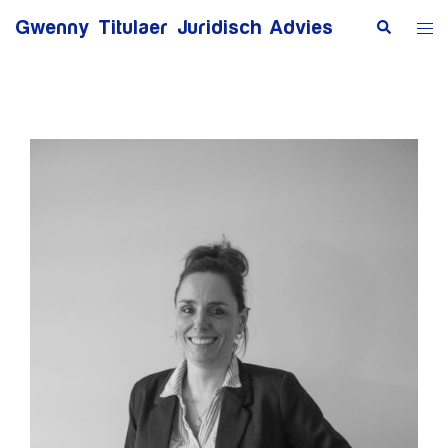
Ga
Zoeken
Tog
Gwenny Titulaer Juridisch Advies
naar
me
de
inhoud