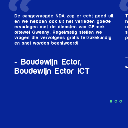
 goed uit
Tot op heden ervaren wij Gwenny als ee
en goede
hardwerkende, kundige, loyale en
GE|mek
ondernemende jongedame die haar werk
en we
serieus neemt. Bovendien is zij een zeer
akekundig
prettig persoon om mee samen te werke
Brenda Suurland,
HBO
Juristen