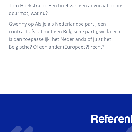
Tom Hoekstra
op
Een brief van een advocaat op de
deurmat, wat nu?
Gwenny
op
Als je als Nederlandse partij een
contract afsluit met een Belgische partij, welk recht
is dan toepasselijk: het Nederlands of juist het
Belgische? Of een ander (Europees?) recht?
Referen