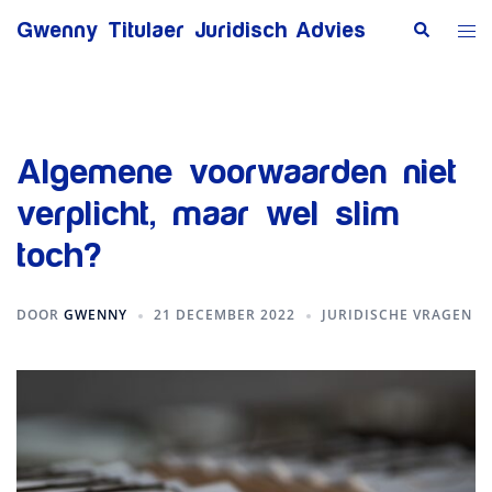
Ga
Zoeken
Tog
Gwenny Titulaer Juridisch Advies
naar
me
de
inhoud
Algemene voorwaarden niet
verplicht, maar wel slim
toch?
DOOR
GWENNY
21 DECEMBER 2022
JURIDISCHE VRAGEN