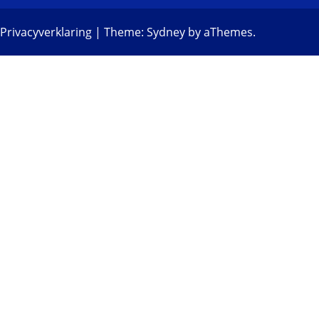
Privacyverklaring
|
Theme:
Sydney
by aThemes.