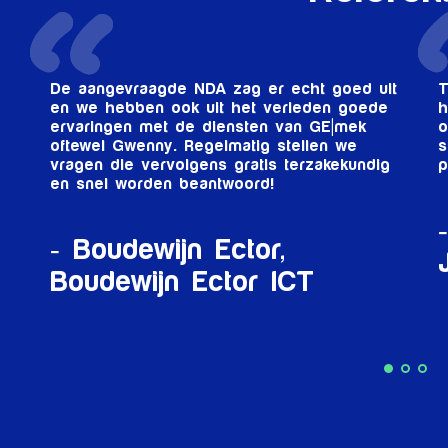
ht goed uit
Tot op heden ervaren wij Gwenny als 
eden goede
hardwerkende, kundige, loyale en
n GE|mek
ondernemende jongedame die haar we
llen we
serieus neemt. Bovendien is zij een ze
rzakekundig
prettig persoon om mee samen te werk
Brenda Suurland,
HBO
Juristen
T