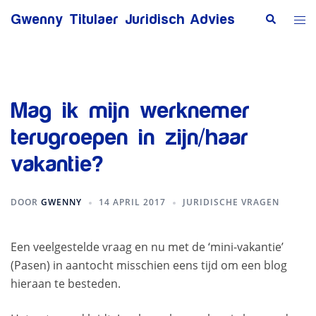
Ga
Zoeken
Tog
Gwenny Titulaer Juridisch Advies
naar
me
de
inhoud
Mag ik mijn werknemer
terugroepen in zijn/haar
vakantie?
DOOR
GWENNY
14 APRIL 2017
JURIDISCHE VRAGEN
Een veelgestelde vraag en nu met de ‘mini-vakantie’
(Pasen) in aantocht misschien eens tijd om een blog
hieraan te besteden.