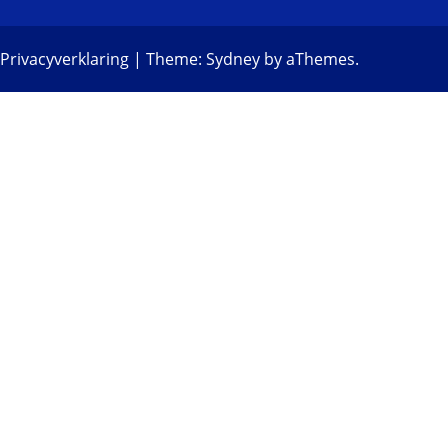
Privacyverklaring
|
Theme:
Sydney
by aThemes.